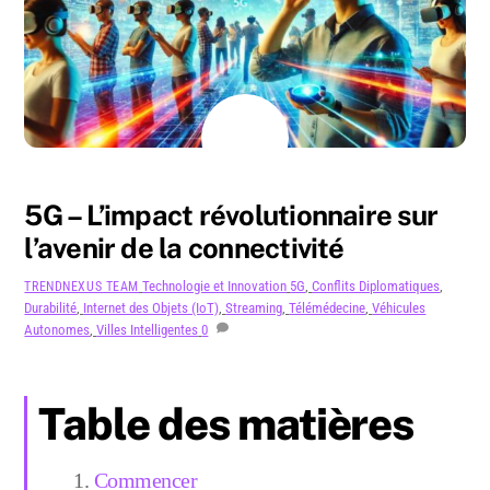
AOÛT
19
2024
5G – L’impact révolutionnaire sur
l’avenir de la connectivité
Technologie et Innovation
5G
,
Conflits Diplomatiques
,
TRENDNEXUS TEAM
Durabilité
,
Internet des Objets (IoT)
,
Streaming
,
Télémédecine
,
Véhicules
Autonomes
,
Villes Intelligentes
0
Table des matières
Commencer