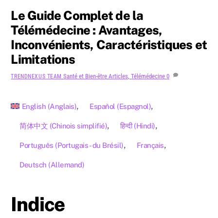
Le Guide Complet de la
Télémédecine : Avantages,
Inconvénients, Caractéristiques et
Limitations
Santé et Bien-être
Articles
,
Télémédecine
0
TRENDNEXUS TEAM
English
(
Anglais
)
Español
(
Espagnol
)
简体中文
(
Chinois simplifié
)
हिन्दी
(
Hindi
)
Português
(
Portugais - du Brésil
)
Français
Deutsch
(
Allemand
)
Indice