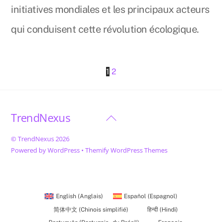
initiatives mondiales et les principaux acteurs
qui conduisent cette révolution écologique.
1
2
TrendNexus
Back
To
©
TrendNexus
2026
Top
Powered by
WordPress
•
Themify WordPress Themes
English
(
Anglais
)
Español
(
Espagnol
)
简体中文
(
Chinois simplifié
)
हिन्दी
(
Hindi
)