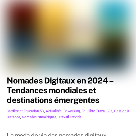
Nomades Digitaux en 2024 –
Tendances mondiales et
destinations émergentes
Carrière et Éducation
5G
,
Actualités
,
Coworking
,
Équilibre Travail-Vie
,
Gestion à
Distance
,
Nomades Numériques
,
Travail Hybride
Le mode de vie des nomades digitaux