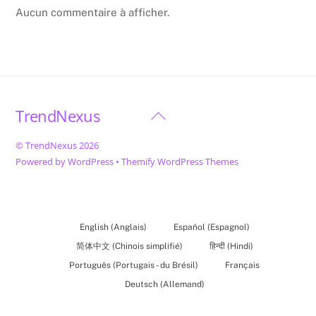
Aucun commentaire à afficher.
TrendNexus
Back
To
©
TrendNexus
2026
Top
Powered by
WordPress
•
Themify WordPress Themes
English
(
Anglais
)
Español
(
Espagnol
)
简体中文
(
Chinois simplifié
)
हिन्दी
(
Hindi
)
Português
(
Portugais - du Brésil
)
Français
Deutsch
(
Allemand
)