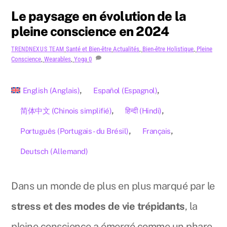
Le paysage en évolution de la
pleine conscience en 2024
Santé et Bien-être
Actualités
,
Bien-être Holistique
,
Pleine
TRENDNEXUS TEAM
Conscience
,
Wearables
,
Yoga
0
English
(
Anglais
)
Español
(
Espagnol
)
简体中文
(
Chinois simplifié
)
हिन्दी
(
Hindi
)
Português
(
Portugais - du Brésil
)
Français
Deutsch
(
Allemand
)
Dans un monde de plus en plus marqué par le
stress et des modes de vie trépidants
, la
pleine conscience a émergé comme un phare