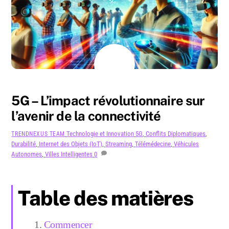
AOÛT
19
2024
5G – L’impact révolutionnaire sur
l’avenir de la connectivité
Technologie et Innovation
5G
,
Conflits Diplomatiques
,
TRENDNEXUS TEAM
Durabilité
,
Internet des Objets (IoT)
,
Streaming
,
Télémédecine
,
Véhicules
Autonomes
,
Villes Intelligentes
0
Table des matières
Commencer