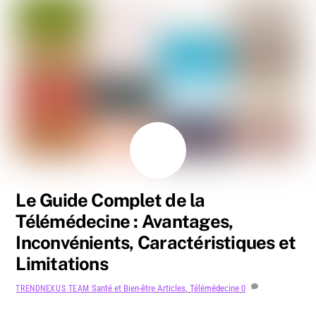
AOÛT
3
2024
Le Guide Complet de la
Télémédecine : Avantages,
Inconvénients, Caractéristiques et
Limitations
Santé et Bien-être
Articles
,
Télémédecine
0
TRENDNEXUS TEAM