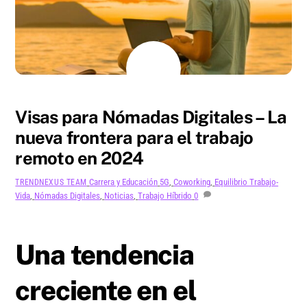
AGOSTO
7
2024
Visas para Nómadas Digitales – La
nueva frontera para el trabajo
remoto en 2024
Carrera y Educación
5G
,
Coworking
,
Equilibrio Trabajo-
TRENDNEXUS TEAM
Vida
,
Nómadas Digitales
,
Noticias
,
Trabajo Híbrido
0
Una tendencia
creciente en el