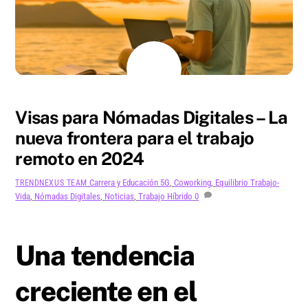
AGOSTO
7
2024
Visas para Nómadas Digitales – La
nueva frontera para el trabajo
remoto en 2024
Carrera y Educación
5G
,
Coworking
,
Equilibrio Trabajo-
TRENDNEXUS TEAM
Vida
,
Nómadas Digitales
,
Noticias
,
Trabajo Híbrido
0
Una tendencia
creciente en el