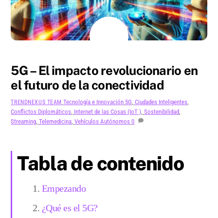
AGOSTO
19
2024
5G – El impacto revolucionario en
el futuro de la conectividad
Tecnología e Innovación
5G
,
Ciudades Inteligentes
,
TRENDNEXUS TEAM
Conflictos Diplomáticos
,
Internet de las Cosas (IoT )
,
Sostenibilidad
,
Streaming
,
Telemedicina
,
Vehículos Autónomos
0
Tabla de contenido
Empezando
¿Qué es el 5G?