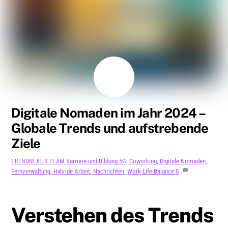
AUGUST
5
2024
Digitale Nomaden im Jahr 2024 –
Globale Trends und aufstrebende
Ziele
Karriere und Bildung
5G
,
Coworking
,
Digitale Nomaden
,
TRENDNEXUS TEAM
Fernverwaltung
,
Hybride Arbeit
,
Nachrichten
,
Work-Life Balance
0
Verstehen des Trends