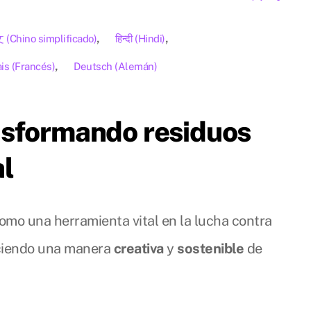
文
(
Chino simplificado
)
हिन्दी
(
Hindi
)
is
(
Francés
)
Deutsch
(
Alemán
)
nsformando residuos
al
omo una herramienta vital en la lucha contra
eciendo una manera
creativa
y
sostenible
de