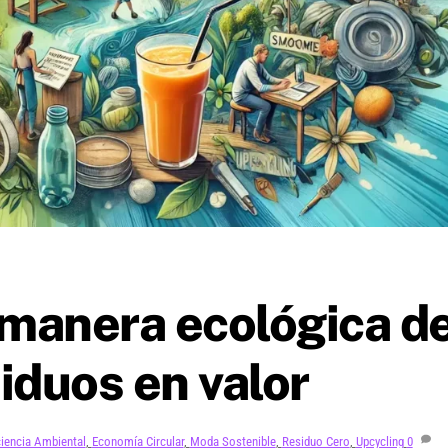
 manera ecológica d
iduos en valor
iencia Ambiental
,
Economía Circular
,
Moda Sostenible
,
Residuo Cero
,
Upcycling
0