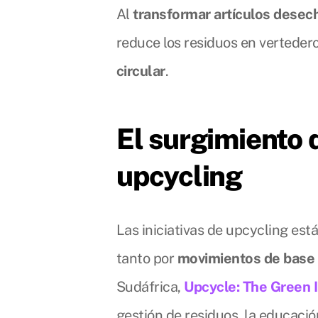
Al
transformar artículos desec
reduce los residuos en verteder
circular
.
El surgimiento d
upcycling
Las iniciativas de upcycling est
tanto por
movimientos de base
Sudáfrica,
Upcycle: The Green In
gestión de residuos, la educació