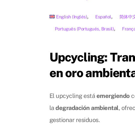
English
(
Inglés
)
Español
简体中
Português
(
Portugués, Brasil
)
França
Upcycling: Tra
en oro ambient
El upcycling está
emergiendo
c
la
degradación ambiental
, ofr
gestionar residuos.