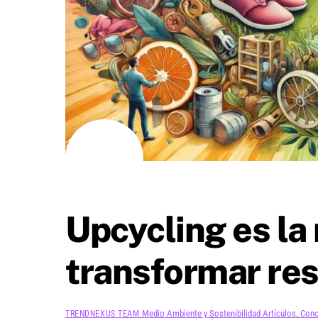
AGOSTO
5
2024
Upcycling es la
transformar res
Medio Ambiente y Sostenibilidad
Artículos
,
Conc
TRENDNEXUS TEAM