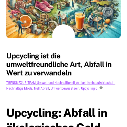
AUGUST
5
2024
Upcycling ist die
umweltfreundliche Art, Abfall in
Wert zu verwandeln
Umwelt und Nachhaltigkeit
Artikel
,
Kreislaufwirtschaft
,
TRENDNEXUS TEAM
Nachhaltige Mode
,
Null Abfall
,
Umweltbewusstsein
,
Upcycling
0
Upcycling: Abfall in