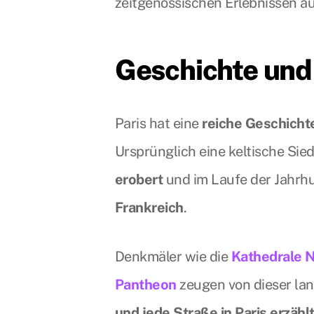
zeitgenössischen Erlebnissen auf
Geschichte und
Paris hat eine
reiche Geschicht
Ursprünglich eine keltische Sie
erobert
und im Laufe der Jahrh
Frankreich
.
Denkmäler wie die
Kathedrale 
Pantheon
zeugen von dieser la
und jede Straße in Paris erzähl