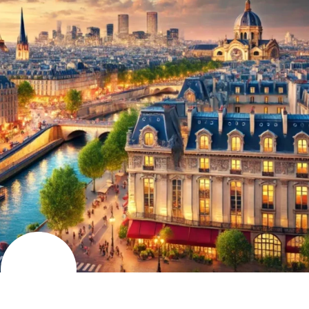
JULI
31
2024