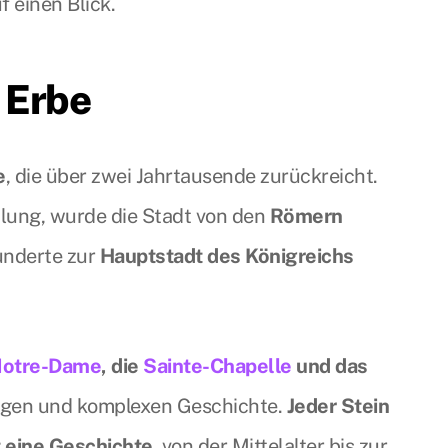
 einen Blick.
 Erbe
e
, die über zwei Jahrtausende zurückreicht.
dlung, wurde die Stadt von den
Römern
underte zur
Hauptstadt des Königreichs
Notre-Dame
, die
Sainte-Chapelle
und das
ngen und komplexen Geschichte.
Jeder Stein
t eine Geschichte
, von der Mittelalter bis zur