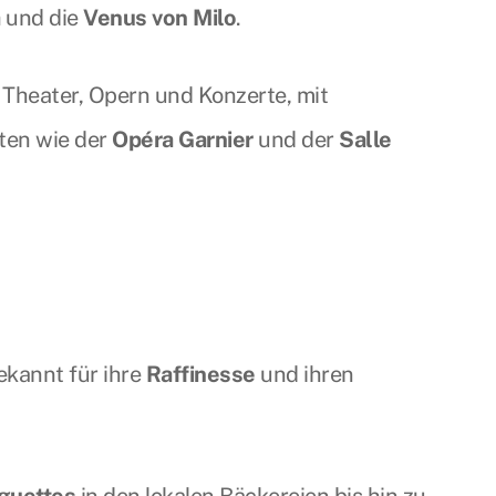
a
und die
Venus von Milo
.
e Theater, Opern und Konzerte, mit
ten wie der
Opéra Garnier
und der
Salle
bekannt für ihre
Raffinesse
und ihren
guettes
in den lokalen Bäckereien bis hin zu