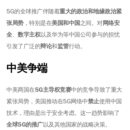
5G的全球推广伴随着
重大的政治和地缘政治紧
张局势
，特别是在
美国和中国
之间。对
网络安
全
、
数字主权
以及华为等中国公司参与的担忧
引发了广泛的
辩论
和
监管
行动。
中美争端
中美两国在
5G主导权竞赛
中的竞争导致了重大
紧张局势，美国推动在5G网络中
禁止
使用中国
技术，理由是出于安全考虑。这一趋势影响了
全球5G的推广
以及其他国家的战略决策。