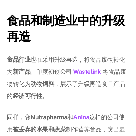
食品和制造业中的升级
再造
食品行业
也在采用升级再造，将食品废物转化
为
新产品
。印度初创公司
Wastelink
将食品废
物转化为
动物饲料
，展示了升级再造食品产品
的
经济可行性
。
同样，像
Nutrapharma
和
Anina
这样的公司使
用
被丢弃的水果和蔬菜
制作营养食品，突出显