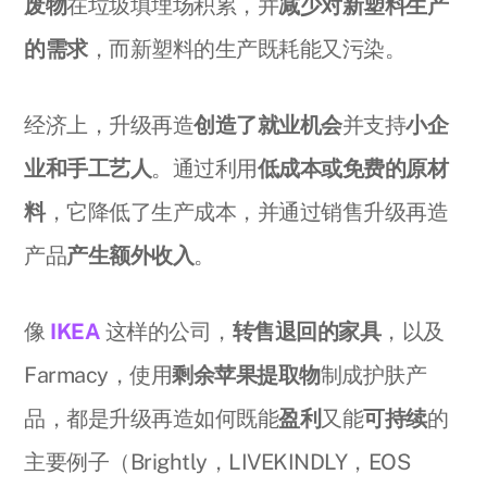
废物
在垃圾填埋场积累，并
减少对新塑料生产
的需求
，而新塑料的生产既耗能又污染。
经济上，升级再造
创造了就业机会
并支持
小企
业和手工艺人
。通过利用
低成本或免费的原材
料
，它降低了生产成本，并通过销售升级再造
产品
产生额外收入
。
像
IKEA
这样的公司，
转售退回的家具
，以及
Farmacy，使用
剩余苹果提取物
制成护肤产
品，都是升级再造如何既能
盈利
又能
可持续
的
主要例子（Brightly，LIVEKINDLY，EOS