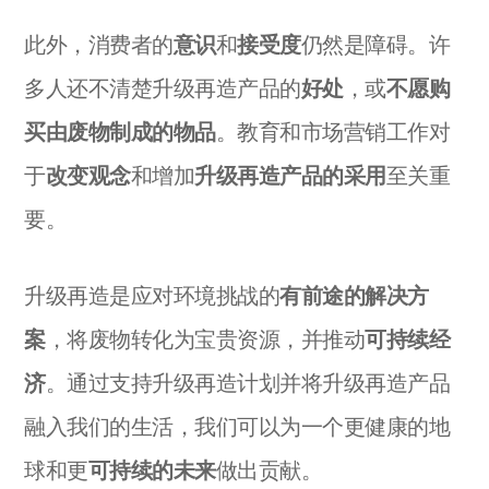
此外，消费者的
意识
和
接受度
仍然是障碍。许
多人还不清楚升级再造产品的
好处
，或
不愿购
买由废物制成的物品
。教育和市场营销工作对
于
改变观念
和增加
升级再造产品的采用
至关重
要。
升级再造是应对环境挑战的
有前途的解决方
案
，将废物转化为宝贵资源，并推动
可持续经
济
。通过支持升级再造计划并将升级再造产品
融入我们的生活，我们可以为一个更健康的地
球和更
可持续的未来
做出贡献。