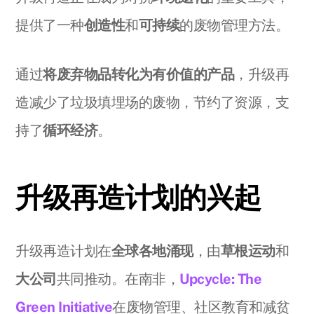
提供了一种
创造性
和
可持续
的废物管理方法。
通过
将废弃物品转化为有价值的产品
，升级再
造减少了垃圾填埋场的废物，节约了资源，支
持了
循环经济
。
升级再造计划的兴起
升级再造计划在
全球各地涌现
，由
草根运动
和
大公司
共同推动。在南非，
Upcycle: The
Green Initiative
在废物管理、社区教育和减贫