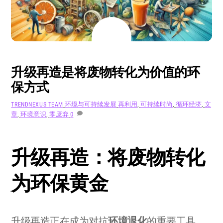
8 月
5
2024
升级再造是将废物转化为价值的环
保方式
环境与可持续发展
再利用
,
可持续时尚
,
循环经济
,
文
TRENDNEXUS TEAM
章
,
环境意识
,
零废弃
0
升级再造：将废物转化
为环保黄金
升级再造正在成为对抗
环境退化
的重要工具，