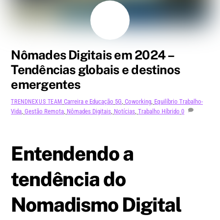
AGOSTO
5
2024
Nômades Digitais em 2024 –
Tendências globais e destinos
emergentes
Carreira e Educação
5G
,
Coworking
,
Equilíbrio Trabalho-
TRENDNEXUS TEAM
Vida
,
Gestão Remota
,
Nômades Digitais
,
Notícias
,
Trabalho Híbrido
0
Entendendo a
tendência do
Nomadismo Digital