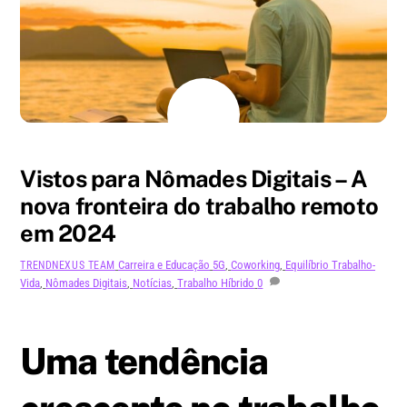
AGOSTO
7
2024
Vistos para Nômades Digitais – A
nova fronteira do trabalho remoto
em 2024
Carreira e Educação
5G
,
Coworking
,
Equilíbrio Trabalho-
TRENDNEXUS TEAM
Vida
,
Nômades Digitais
,
Notícias
,
Trabalho Híbrido
0
Uma tendência