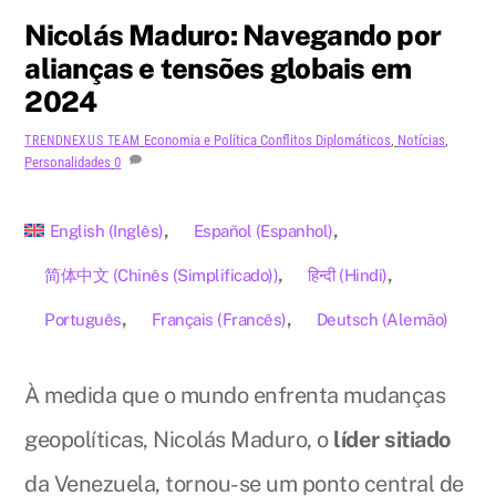
Nicolás Maduro: Navegando por
alianças e tensões globais em
2024
Economia e Política
Conflitos Diplomáticos
,
Notícias
,
TRENDNEXUS TEAM
Personalidades
0
English
(
Inglês
)
Español
(
Espanhol
)
简体中文
(
Chinês (Simplificado)
)
हिन्दी
(
Hindi
)
Português
Français
(
Francês
)
Deutsch
(
Alemão
)
À medida que o mundo enfrenta mudanças
geopolíticas, Nicolás Maduro, o
líder sitiado
da Venezuela, tornou-se um ponto central de