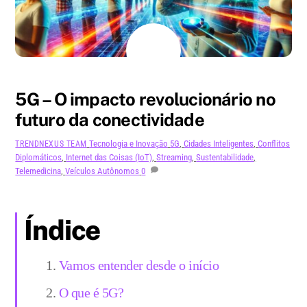
AGOSTO
19
2024
5G – O impacto revolucionário no
futuro da conectividade
Tecnologia e Inovação
5G
,
Cidades Inteligentes
,
Conflitos
TRENDNEXUS TEAM
Diplomáticos
,
Internet das Coisas (IoT)
,
Streaming
,
Sustentabilidade
,
Telemedicina
,
Veículos Autônomos
0
Índice
Vamos entender desde o início
O que é 5G?