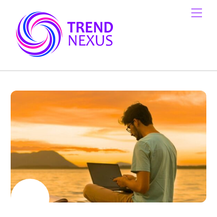
Skip
Men
to
content
8 月
7
2024