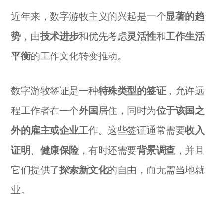
近年来，数字游牧主义的兴起是一个
显著的趋
势
，由
技术进步
和优先考虑
灵活性
和
工作生活
平衡
的工作文化转变推动。
数字游牧签证是一种
特殊类型的签证
，允许远
程工作者在一个
外国
居住，同时为
位于该国之
外的雇主或企业
工作。这些签证通常需要
收入
证明
、
健康保险
，有时还需要
背景调查
，并且
它们提供了
探索新文化
的自由，而无需当地就
业。