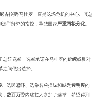
尼古拉斯·马杜罗
一直是这场危机的中心。其总
和选举舞弊的指控，导致国家
严重两极分化
。
举行了总统选举，选举承诺在马杜罗的
延续
或反对
革
之间做出选择。
控
。选民
恐吓
、选举名单操纵和
缺乏透明度
的
战，
数百万
委内瑞拉人参加了选举，希望得到