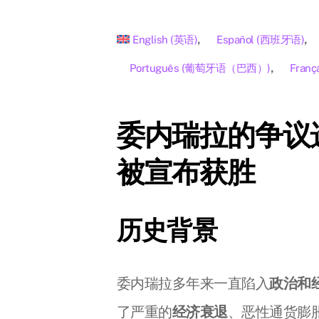
English
(
英语
)
Español
(
西班牙语
)
Português
(
葡萄牙语（巴西）
)
Franç
委内瑞拉的争议
被宣布获胜
历史背景
委内瑞拉多年来一直陷入
政治和
了严重的
经济衰退
、恶性通货膨