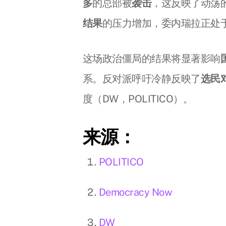
多
的总部被
袭击
，这反映了动荡
结果
的压力增加，委内瑞拉正处
这场政治僵局的结果将显著影响
系。反对派呼吁冷静反映了
选民
度（DW，POLITICO）。
来源：
POLITICO
Democracy Now
DW