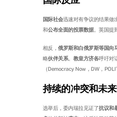
国际社会
迅速对有争议的结果做
和
公布全面的投票数据
。英国提
相反，
俄罗斯和白俄罗斯等国向
略
伙伴关系
。
教皇方济各
呼吁对
（Democracy Now，DW，POL
持续的冲突和未来
选举后，委内瑞拉见证了
抗议和