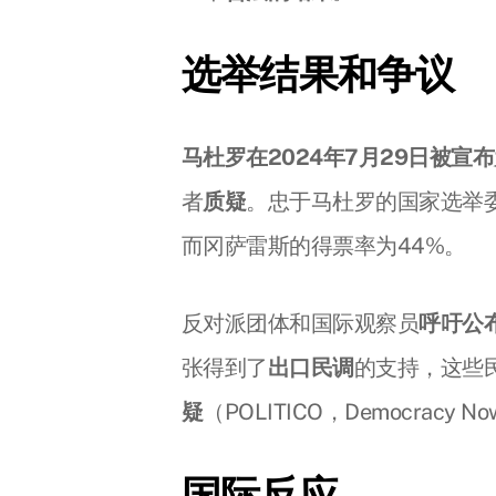
选举结果和争议
马杜罗在2024年7月29日被宣
者
质疑
。忠于马杜罗的国家选举委
而冈萨雷斯的得票率为44%。
反对派团体和国际观察员
呼吁公
张得到了
出口民调
的支持，这些
疑
（POLITICO，Democracy 
国际反应