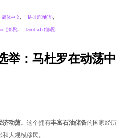
简体中文
हिन्दी
(
印地语
)
ais
(
法语
)
Deutsch
(
德语
)
选举：马杜罗在动荡中
经济动荡
。这个拥有
丰富石油储备
的国家经历
胀和大规模移民。