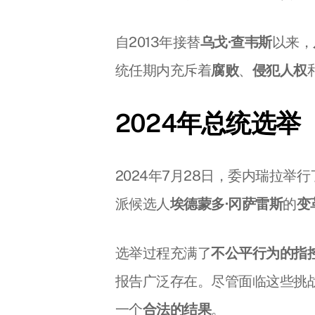
自2013年接替
乌戈·查韦斯
以来，
统任期内充斥着
腐败
、
侵犯人权
2024年总统选举
2024年7月28日，委内瑞拉
派候选人
埃德蒙多·冈萨雷斯
的
变
选举过程充满了
不公平行为的指
报告广泛存在。尽管面临这些挑
一个
合法的结果
。