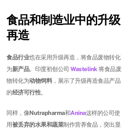
食品和制造业中的升级
再造
食品行业
也在采用升级再造，将食品废物转化
为
新产品
。印度初创公司
Wastelink
将食品废
物转化为
动物饲料
，展示了升级再造食品产品
的
经济可行性
。
同样，像
Nutrapharma
和
Anina
这样的公司使
用
被丢弃的水果和蔬菜
制作营养食品，突出显