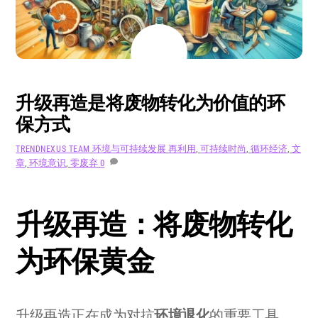
8 月
5
2024
升级再造是将废物转化为价值的环
保方式
环境与可持续发展
再利用
,
可持续时尚
,
循环经济
,
文
TRENDNEXUS TEAM
章
,
环境意识
,
零废弃
0
升级再造：将废物转化
为环保黄金
升级再造正在成为对抗
环境退化
的重要工具，