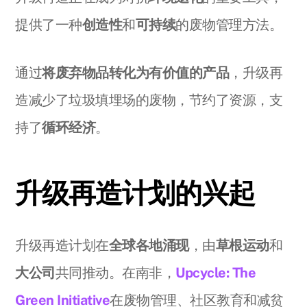
提供了一种
创造性
和
可持续
的废物管理方法。
通过
将废弃物品转化为有价值的产品
，升级再
造减少了垃圾填埋场的废物，节约了资源，支
持了
循环经济
。
升级再造计划的兴起
升级再造计划在
全球各地涌现
，由
草根运动
和
大公司
共同推动。在南非，
Upcycle: The
Green Initiative
在废物管理、社区教育和减贫