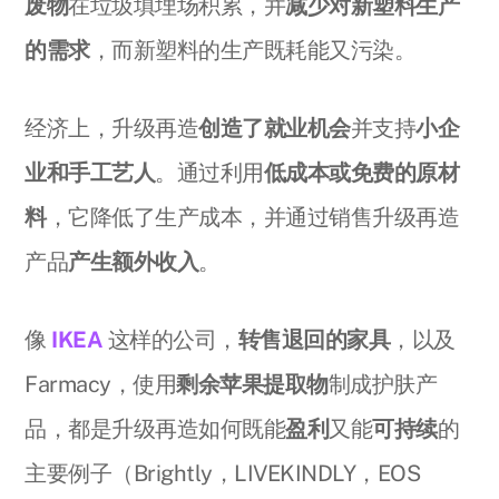
废物
在垃圾填埋场积累，并
减少对新塑料生产
的需求
，而新塑料的生产既耗能又污染。
经济上，升级再造
创造了就业机会
并支持
小企
业和手工艺人
。通过利用
低成本或免费的原材
料
，它降低了生产成本，并通过销售升级再造
产品
产生额外收入
。
像
IKEA
这样的公司，
转售退回的家具
，以及
Farmacy，使用
剩余苹果提取物
制成护肤产
品，都是升级再造如何既能
盈利
又能
可持续
的
主要例子（Brightly，LIVEKINDLY，EOS