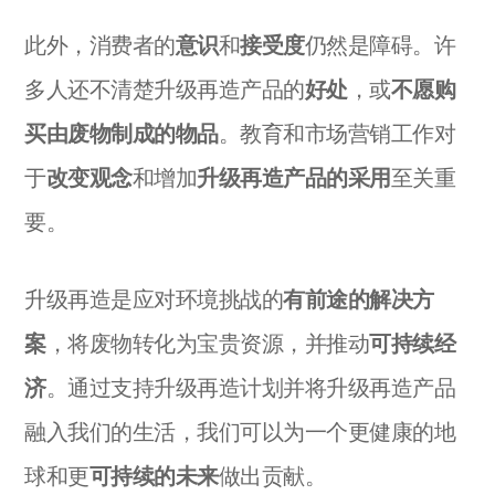
此外，消费者的
意识
和
接受度
仍然是障碍。许
多人还不清楚升级再造产品的
好处
，或
不愿购
买由废物制成的物品
。教育和市场营销工作对
于
改变观念
和增加
升级再造产品的采用
至关重
要。
升级再造是应对环境挑战的
有前途的解决方
案
，将废物转化为宝贵资源，并推动
可持续经
济
。通过支持升级再造计划并将升级再造产品
融入我们的生活，我们可以为一个更健康的地
球和更
可持续的未来
做出贡献。