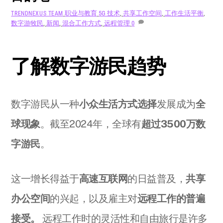
职业与教育
5G 技术
,
共享工作空间
,
工作生活平衡
,
TRENDNEXUS TEAM
数字游牧民
,
新闻
,
混合工作方式
,
远程管理
0
了解数字游民趋势
数字游民从一种
小众生活方式选择
发展成为
全
球现象
。截至2024年，全球有
超过3500万数
字游民
。
这一增长得益于
高速互联网
的日益普及，
共享
办公空间
的兴起，以及雇主对
远程工作的普遍
接受。
远程工作时的灵活性和自由旅行是许多