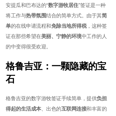
安提瓜和巴布达的“
数字游牧居住
”签证是一种
将工作与
热带氛围
结合的简单方式。由于其
简
单
的在线申请流程和
免除当地所得税
，这种签
证在那些希望在
美丽、宁静的环境
中工作的人
的中变得很受欢迎。
格鲁吉亚：一颗隐藏的宝
石
格鲁吉亚的数字游牧签证手续简单，提供
负担
得起的生活成本
、出色的
互联网连接
和丰富的