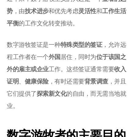
势
，由
技术进步
和优先考虑
灵活性
和
工作生活
平衡
的工作文化转变推动。
数字游牧签证是一种
特殊类型的签证
，允许远
程工作者在一个
外国
居住，同时为
位于该国之
外的雇主或企业
工作。这些签证通常需要
收入
证明
、
健康保险
，有时还需要
背景调查
，并且
它们提供了
探索新文化
的自由，而无需当地就
业。
数字游牧者的主要目的