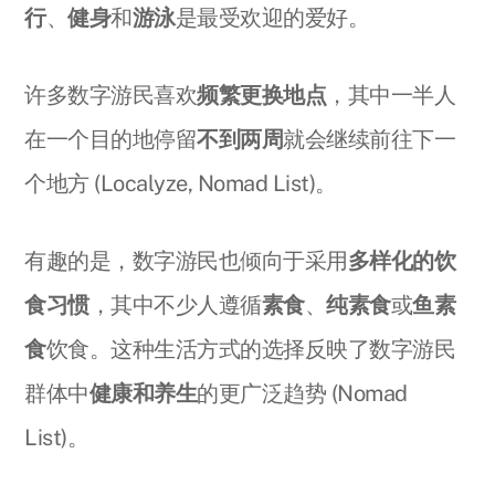
行
、
健身
和
游泳
是最受欢迎的爱好。
许多数字游民喜欢
频繁更换地点
，其中一半人
在一个目的地停留
不到两周
就会继续前往下一
个地方 (Localyze, Nomad List)。
有趣的是，数字游民也倾向于采用
多样化的饮
食习惯
，其中不少人遵循
素食
、
纯素食
或
鱼素
食
饮食。这种生活方式的选择反映了数字游民
群体中
健康和养生
的更广泛趋势 (Nomad
List)。