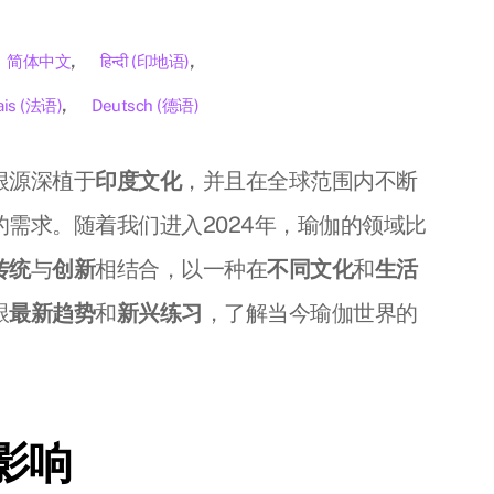
简体中文
हिन्दी
(
印地语
)
ais
(
法语
)
Deutsch
(
德语
)
根源深植于
印度文化
，并且在全球范围内不断
的需求。随着我们进入2024年，瑜伽的领域比
传统
与
创新
相结合，以一种在
不同文化
和
生活
跟
最新趋势
和
新兴练习
，了解当今瑜伽世界的
影响