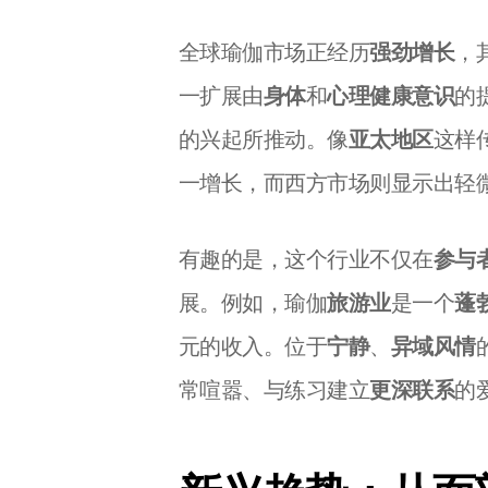
全球瑜伽市场正经历
强劲增长
，
一扩展由
身体
和
心理健康意识
的
的兴起所推动。像
亚太地区
这样
一增长，而西方市场则显示出轻
有趣的是，这个行业不仅在
参与
展。例如，瑜伽
旅游业
是一个
蓬
元的收入。位于
宁静
、
异域风情
常喧嚣、与练习建立
更深联系
的