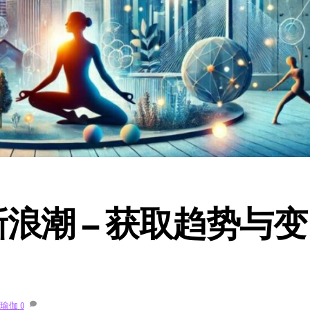
新浪潮 – 获取趋势与变
瑜伽
0