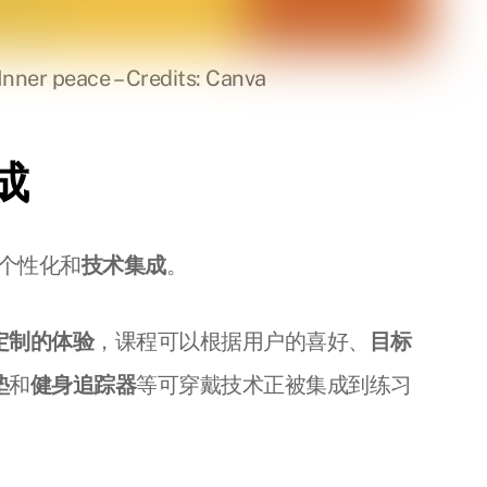
Inner peace – Credits: Canva
成
调个性化和
技术集成
。
定制的体验
，课程可以根据用户的喜好、
目标
垫
和
健身追踪器
等可穿戴技术正被集成到练习
。