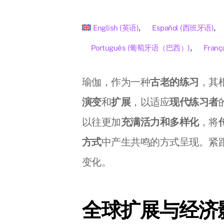
English
(
英语
)
Español
(
西班牙语
)
Português
(
葡萄牙语（巴西）
)
Franç
瑜伽，作为一种
古老的练习
，其
演变
和
扩展
，以适应
现代练习者
以往更加
充满活力和多样化
，将
方式
中产生共鸣的方式呈现。紧
变化。
全球扩展与经济