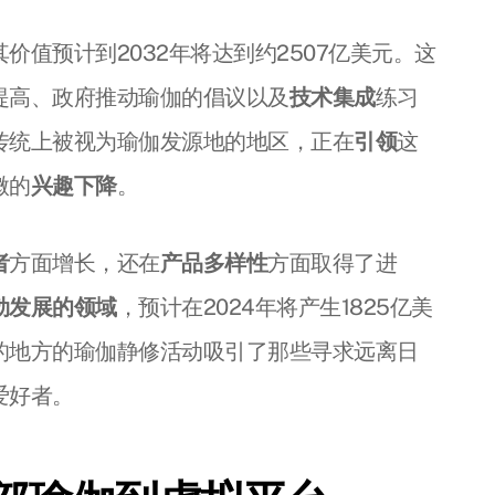
其价值预计到2032年将达到约2507亿美元。这
提高、政府推动瑜伽的倡议以及
技术集成
练习
传统上被视为瑜伽发源地的地区，正在
引领
这
微的
兴趣下降
。
者
方面增长，还在
产品多样性
方面取得了进
勃发展的领域
，预计在2024年将产生1825亿美
的地方的瑜伽静修活动吸引了那些寻求远离日
爱好者。