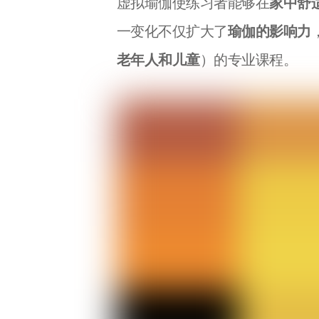
虚拟瑜伽使练习者能够在
家中舒
一变化不仅扩大了
瑜伽的影响力
老年人和儿童
）的专业课程。