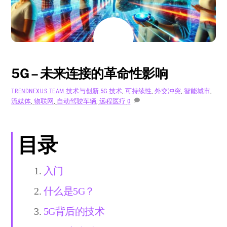
8 月
19
2024
5G – 未来连接的革命性影响
技术与创新
5G 技术
,
可持续性
,
外交冲突
,
智能城市
,
TRENDNEXUS TEAM
流媒体
,
物联网
,
自动驾驶车辆
,
远程医疗
0
目录
入门
什么是5G？
5G背后的技术