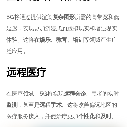
5G将通过提供渲染
复杂图形
所需的高带宽和低
延迟，实现更加沉浸式的虚拟现实和增强现实
体验。这将在
娱乐
、
教育
、
培训
等领域产生广
泛应用。
远程医疗
在医疗领域，5G将实现
远程会诊
、患者的实时
监测
，甚至是
远程手术
。这将改善偏远地区的
医疗服务接入，并使治疗更加
个性化
和
及时
。