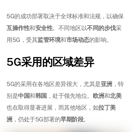
5G的成功部署取决于全球标准和法规，以确保
互操作性
和
安全性
。不同地区以
不同的步伐
采
用5G，受其
监管环境
和
市场动态
的影响。
5G采用的区域差异
5G的采用在各地区差异很大，尤其是
亚洲
，特
别是
中国
和
韩国
，处于领先地位。
欧洲
和
北美
也在取得显著进展，而其他地区，如
拉丁美
洲
，仍处于5G部署的
早期阶段
。