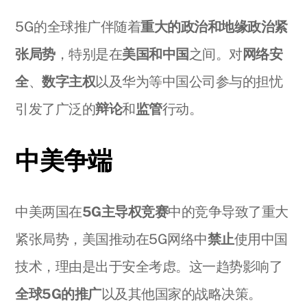
5G的全球推广伴随着
重大的政治和地缘政治紧
张局势
，特别是在
美国和中国
之间。对
网络安
全
、
数字主权
以及华为等中国公司参与的担忧
引发了广泛的
辩论
和
监管
行动。
中美争端
中美两国在
5G主导权竞赛
中的竞争导致了重大
紧张局势，美国推动在5G网络中
禁止
使用中国
技术，理由是出于安全考虑。这一趋势影响了
全球5G的推广
以及其他国家的战略决策。