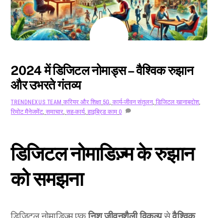
अगस्त
5
2024
2024 में डिजिटल नोमाड्स – वैश्विक रुझान
और उभरते गंतव्य
करियर और शिक्षा
5G
,
कार्य-जीवन संतुलन
,
डिजिटल खानाबदोश
,
TRENDNEXUS TEAM
रिमोट मैनेजमेंट
,
समाचार
,
सह-कार्य
,
हाइब्रिड काम
0
डिजिटल नोमाडिज़्म के रुझान
को समझना
डिजिटल नोमाडिज़्म एक
निश जीवनशैली विकल्प
से
वैश्विक